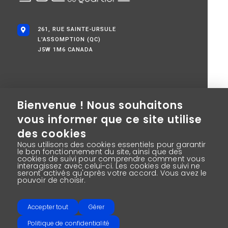
261, RUE SAINTE-URSULE
L'ASSOMPTION (QC)
J5W 1M6 CANADA
NOTRE ENGAGEMENT
Bienvenue ! Nous souhaitons
NOS PROFESSIONNELS
vous informer que ce site utilise
NOS SERVICES
des cookies
BUREAUX À LOUER
Nous utilisons des cookies essentiels pour garantir
le bon fonctionnement du site, ainsi que des
CHOISIR SON PROFESSIONNEL
cookies de suivi pour comprendre comment vous
interagissez avec celui-ci. Les cookies de suivi ne
NOUS JOINDRE
seront activés qu'après votre accord. Vous avez le
pouvoir de choisir.
Accepter tout
Gérer
Politique de confidentialité